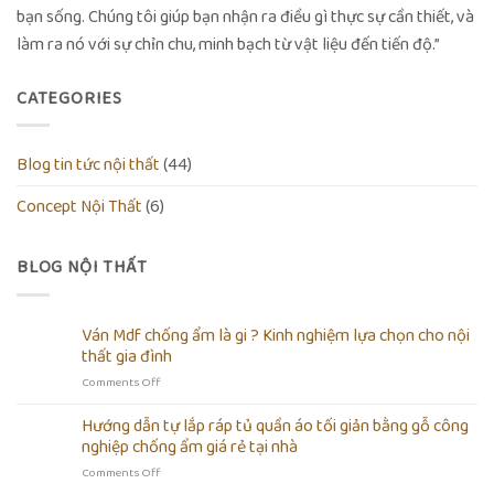
bạn sống. Chúng tôi giúp bạn nhận ra điều gì thực sự cần thiết, và
làm ra nó với sự chỉn chu, minh bạch từ vật liệu đến tiến độ.”
CATEGORIES
Blog tin tức nội thất
(44)
Concept Nội Thất
(6)
BLOG NỘI THẤT
Ván Mdf chống ẩm là gi ? Kinh nghiệm lựa chọn cho nội
thất gia đình
on
Comments Off
Ván
Mdf
Hướng dẫn tự lắp ráp tủ quần áo tối giản bằng gỗ công
chống
nghiệp chống ẩm giá rẻ tại nhà
ẩm
on
Comments Off
là
Hướng
gi