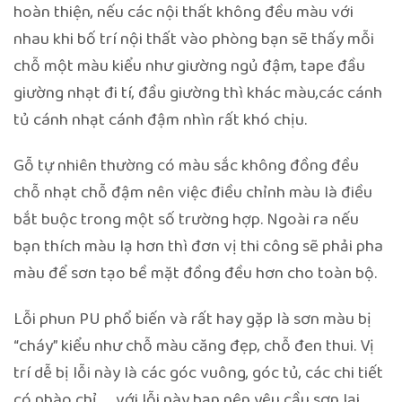
hoàn thiện, nếu các nội thất không đều màu với
nhau khi bố trí nội thất vào phòng bạn sẽ thấy mỗi
chỗ một màu kiểu như giường ngủ đậm, tape đầu
giường nhạt đi tí, đầu giường thì khác màu,các cánh
tủ cánh nhạt cánh đậm nhìn rất khó chịu.
Gỗ tự nhiên thường có màu sắc không đồng đều
chỗ nhạt chỗ đậm nên việc điều chỉnh màu là điều
bắt buộc trong một số trường hợp. Ngoài ra nếu
bạn thích màu lạ hơn thì đơn vị thi công sẽ phải pha
màu để sơn tạo bề mặt đồng đều hơn cho toàn bộ.
Lỗi phun PU phổ biến và rất hay gặp là sơn màu bị
“cháy” kiểu như chỗ màu căng đẹp, chỗ đen thui. Vị
trí dễ bị lỗi này là các góc vuông, góc tủ, các chi tiết
có phào chỉ …. với lỗi này bạn nên yêu cầu sơn lại