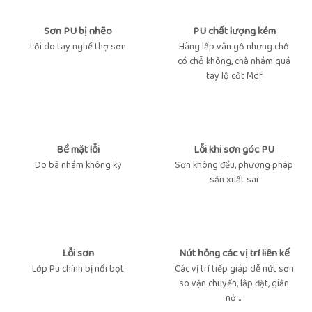
Sơn PU bị nhẽo
PU chất lượng kém
Lỗi do tay nghề thợ sơn
Hàng lấp vân gỗ nhưng chỗ
có chỗ không, chà nhám quá
tay lộ cốt Mdf
Bề mặt lỗi
Lỗi khi sơn góc PU
Do bã nhám không kỹ
Sơn không đều, phương pháp
sản xuất sai
Lỗi sơn
Nứt hỏng các vị trí liên kế
Lớp Pu chính bị nổi bọt
Các vị trí tiếp giáp dễ nứt sơn
so vận chuyển, lắp đặt, giản
nở …