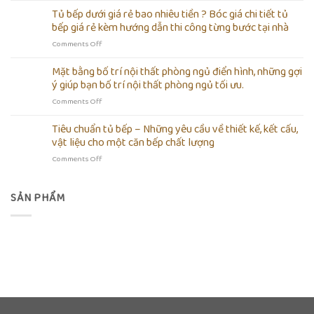
dẫn
Tủ bếp dưới giá rẻ bao nhiêu tiền ? Bóc giá chi tiết tủ
?
tự
Kinh
bếp giá rẻ kèm hướng dẫn thi công từng bước tại nhà
lắp
nghiệm
on
Comments Off
ráp
lựa
Tủ
tủ
chọn
bếp
Mặt bằng bố trí nội thất phòng ngủ điển hình, những gợi
quần
cho
dưới
áo
ý giúp bạn bố trí nội thất phòng ngủ tối ưu.
nội
giá
tối
thất
on
Comments Off
rẻ
giản
gia
Mặt
bao
bằng
đình
bằng
Tiêu chuẩn tủ bếp – Những yêu cầu về thiết kế, kết cấu,
nhiêu
gỗ
bố
tiền
vật liệu cho một căn bếp chất lượng
công
trí
?
nghiệp
on
Comments Off
nội
Bóc
chống
Tiêu
thất
giá
ẩm
chuẩn
phòng
chi
giá
tủ
SẢN PHẨM
ngủ
tiết
rẻ
bếp
điển
tủ
tại
–
hình,
bếp
nhà
Những
những
giá
yêu
gợi
rẻ
cầu
ý
kèm
về
giúp
hướng
thiết
bạn
dẫn
kế,
bố
thi
kết
trí
công
cấu,