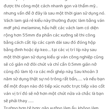
được thi công một cách nhanh gọn và thẩm mỹ…
nhưng vấn đề ở đây là sau một thời gian sử dụng nó.
Vách lam giá rẻ kiểu này thường được làm bằng ván
mdf phủ melamine, hầu hết các vách lam có diện
rộng hơn 55mm đa phần các xưởng sẽ thi công
bằng cách cắt líp các cạnh dài sau đó đóng hộp
bằng đinh hoặc ép keo…. tại các vị trí líp này sau
một thời gian sử dụng kiểu gi ván công nghiệp cũng
sẽ có giản nở đôi chút và chỉ cần 0.5mm giản nở
cũng đủ làm lộ ra các mối ghép này, Sau khoản 3
năm sử dụng thật sự nó trông rất bẩn,…… và nếu bạn
để một đoạn nào đó tiếp xúc nước trực tiếp vào cốt
ván vị trí đó sẽ nở hơn một chút nữa và chắc là bạn
sẽ phải thay …….
Trường hợp tệ hơn: gặp xưởng làm ẩu, không làm