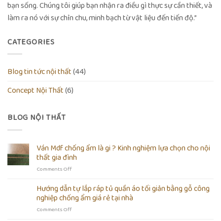
bạn sống. Chúng tôi giúp bạn nhận ra điều gì thực sự cần thiết, và
làm ra nó với sự chỉn chu, minh bạch từ vật liệu đến tiến độ.”
CATEGORIES
Blog tin tức nội thất
(44)
Concept Nội Thất
(6)
BLOG NỘI THẤT
Ván Mdf chống ẩm là gi ? Kinh nghiệm lựa chọn cho nội
thất gia đình
on
Comments Off
Ván
Mdf
Hướng dẫn tự lắp ráp tủ quần áo tối giản bằng gỗ công
chống
nghiệp chống ẩm giá rẻ tại nhà
ẩm
on
Comments Off
là
Hướng
gi