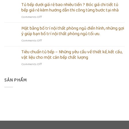
dẫn
Tủ bếp dưới giá rẻ bao nhiêu tiền ? Bóc giá chi tiết tủ
?
tự
Kinh
bếp giá rẻ kèm hướng dẫn thi công từng bước tại nhà
lắp
nghiệm
on
Comments Off
ráp
lựa
Tủ
tủ
chọn
bếp
Mặt bằng bố trí nội thất phòng ngủ điển hình, những gợi
quần
cho
dưới
áo
ý giúp bạn bố trí nội thất phòng ngủ tối ưu.
nội
giá
tối
thất
on
Comments Off
rẻ
giản
gia
Mặt
bao
bằng
đình
bằng
Tiêu chuẩn tủ bếp – Những yêu cầu về thiết kế, kết cấu,
nhiêu
gỗ
bố
tiền
vật liệu cho một căn bếp chất lượng
công
trí
?
nghiệp
on
Comments Off
nội
Bóc
chống
Tiêu
thất
giá
ẩm
chuẩn
phòng
chi
giá
tủ
SẢN PHẨM
ngủ
tiết
rẻ
bếp
điển
tủ
tại
–
hình,
bếp
nhà
Những
những
giá
yêu
gợi
rẻ
cầu
ý
kèm
về
giúp
hướng
thiết
bạn
dẫn
kế,
bố
thi
kết
trí
công
cấu,
nội