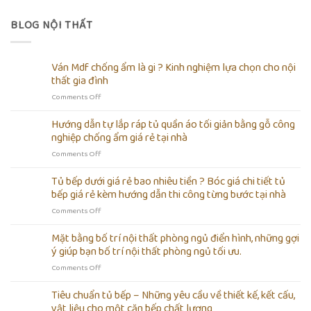
BLOG NỘI THẤT
Ván Mdf chống ẩm là gi ? Kinh nghiệm lựa chọn cho nội
thất gia đình
on
Comments Off
Ván
Mdf
Hướng dẫn tự lắp ráp tủ quần áo tối giản bằng gỗ công
chống
nghiệp chống ẩm giá rẻ tại nhà
ẩm
on
Comments Off
là
Hướng
gi
dẫn
Tủ bếp dưới giá rẻ bao nhiêu tiền ? Bóc giá chi tiết tủ
?
tự
Kinh
bếp giá rẻ kèm hướng dẫn thi công từng bước tại nhà
lắp
nghiệm
on
Comments Off
ráp
lựa
Tủ
tủ
chọn
bếp
Mặt bằng bố trí nội thất phòng ngủ điển hình, những gợi
quần
cho
dưới
áo
ý giúp bạn bố trí nội thất phòng ngủ tối ưu.
nội
giá
tối
thất
on
Comments Off
rẻ
giản
gia
Mặt
bao
bằng
đình
bằng
Tiêu chuẩn tủ bếp – Những yêu cầu về thiết kế, kết cấu,
nhiêu
gỗ
bố
tiền
vật liệu cho một căn bếp chất lượng
công