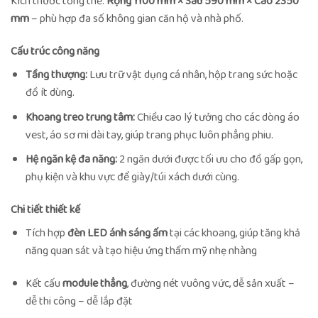
Kích thước tổng thể:
Rộng 1100 mm × Sâu 590 mm × Cao 2350
mm
– phù hợp đa số không gian căn hộ và nhà phố.
Cấu trúc công năng
Tầng thượng:
Lưu trữ vật dụng cá nhân, hộp trang sức hoặc
đồ ít dùng.
Khoang treo trung tâm:
Chiều cao lý tưởng cho các dòng áo
vest, áo sơ mi dài tay, giúp trang phục luôn phẳng phiu.
Hệ ngăn kệ đa năng:
2 ngăn dưới được tối ưu cho đồ gấp gọn,
phụ kiện và khu vực để giày/túi xách dưới cùng.
Chi tiết thiết kế
Tích hợp
đèn LED ánh sáng ấm
tại các khoang, giúp tăng khả
năng quan sát và tạo hiệu ứng thẩm mỹ nhẹ nhàng
Kết cấu
module thẳng
, đường nét vuông vức, dễ sản xuất –
dễ thi công – dễ lắp đặt