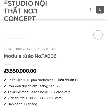
Skip
to
content
Add to
wishlist
SHOP
/
PHÒNG NGỦ
/
TỦ QUẦN ÁO
Module tủ áo No.TA006
3,650,000.00
₫
✔ Chất liệu: MDF phủ melamine –
Tiêu chuẩn E1
✔ Phụ kiện tùy chỉnh: Cariny, Led 12v
✔ Thiết kế: Module linh hoạt – 02 cánh mở
✔ Kích thước: 1100 × 600 × 2350 mm
✔ Bảo hành: 12 tháng