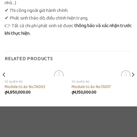
nhỏ…)
✔
Thi công ngoài giờ hành chính.
✔
Phát sinh tháo dỡ, điều chỉnh hiện trạng.
👉 Tất cả chi phí phát sinh sẽ được
thông báo và xác nhận trước
khi thực hiện.
RELATED PRODUCTS
TỦ QUẦN ÁO
TỦ QUẦN ÁO
Add to
Add to
Module tủ áo No.TA003
Module tủ áo No.TA017
wishlist
wishlist
₫
4,950,000.00
₫
4,150,000.00