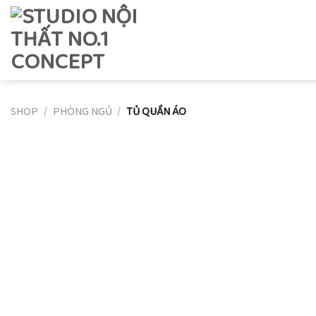
Skip
to
content
SHOP
/
PHÒNG NGỦ
/
TỦ QUẦN ÁO
Add to
wishlist
w