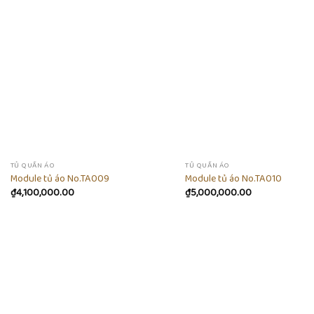
Add to
wishlist
w
TỦ QUẦN ÁO
TỦ QUẦN ÁO
Module tủ áo No.TA009
Module tủ áo No.TA010
₫
4,100,000.00
₫
5,000,000.00
Add to
wishlist
w