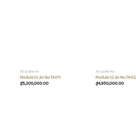
Add to
Add to
ishlist
wishlist
TỦ QUẦN ÁO
TỦ QUẦN ÁO
Module tủ áo No.TA011
Module tủ áo No.TA01
₫
5,200,000.00
₫
4,950,000.00
Add to
Add to
ishlist
wishlist