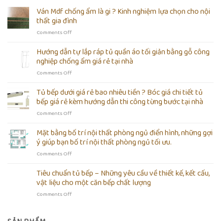
Ván Mdf chống ẩm là gi ? Kinh nghiệm lựa chọn cho nội
thất gia đình
on
Comments Off
Ván
Mdf
Hướng dẫn tự lắp ráp tủ quần áo tối giản bằng gỗ công
chống
nghiệp chống ẩm giá rẻ tại nhà
ẩm
on
Comments Off
là
Hướng
gi
dẫn
Tủ bếp dưới giá rẻ bao nhiêu tiền ? Bóc giá chi tiết tủ
?
tự
Kinh
bếp giá rẻ kèm hướng dẫn thi công từng bước tại nhà
lắp
nghiệm
on
Comments Off
ráp
lựa
Tủ
tủ
chọn
bếp
Mặt bằng bố trí nội thất phòng ngủ điển hình, những gợi
quần
cho
dưới
áo
ý giúp bạn bố trí nội thất phòng ngủ tối ưu.
nội
giá
tối
thất
on
Comments Off
rẻ
giản
gia
Mặt
bao
bằng
đình
bằng
Tiêu chuẩn tủ bếp – Những yêu cầu về thiết kế, kết cấu,
nhiêu
gỗ
bố
tiền
vật liệu cho một căn bếp chất lượng
công
trí
?
nghiệp
on
Comments Off
nội
Bóc
chống
Tiêu
thất
giá
ẩm
chuẩn
phòng
chi
giá
tủ
ngủ