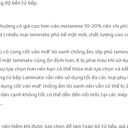
g độ bền tủ bếp.
hường có giá cao hơn ván melamine 10-20% nên chi phí
d ( nhiều loại laminate phủ bề mặt mới, chất lượng cao c
 có cùng cốt ván mdf lõi xanh chống ẩm, lớp phủ lamin
mặt laminate cũng ổn định hơn, ít bị phai màu khi sử d
sự lựa chọn hơn nên bạn có thể thỏa mái lựa chọn và kế
ng tủ bếp Laminate vẫn nên sử dụng tối đa các loại phụ 
ử dụng cốt ván mdf chống ẩm lõi xanh nên vẫn có thể bị
 dán cạnh không tốt có thể dẫn đến nổi mốc tại các mép
..
 nên hiếm khi được lựa chọn để làm toàn bộ tủ bếp, giá 