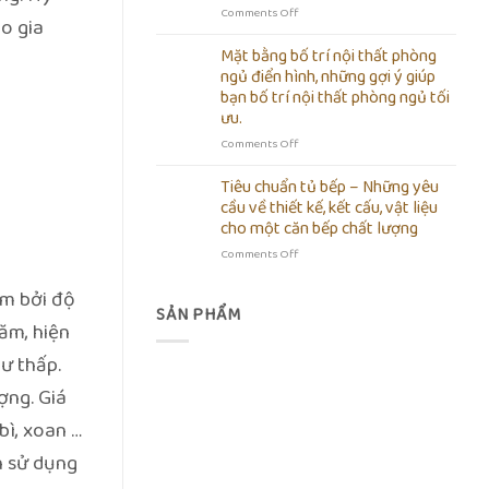
quần
nội
on
Comments Off
o gia
áo
thất
Tủ
tối
gia
bếp
Mặt bằng bố trí nội thất phòng
giản
đình
dưới
ngủ điển hình, những gợi ý giúp
bằng
giá
bạn bố trí nội thất phòng ngủ tối
gỗ
rẻ
ưu.
công
bao
nghiệp
nhiêu
on
Comments Off
chống
tiền
Mặt
ẩm
?
bằng
Tiêu chuẩn tủ bếp – Những yêu
giá
Bóc
bố
cầu về thiết kế, kết cấu, vật liệu
rẻ
giá
trí
cho một căn bếp chất lượng
tại
chi
nội
nhà
tiết
on
Comments Off
thất
tủ
Tiêu
phòng
bếp
chuẩn
ngủ
am bởi độ
giá
tủ
điển
SẢN PHẨM
ăm, hiện
rẻ
bếp
hình,
kèm
–
những
ư thấp.
hướng
Những
gợi
dẫn
yêu
ý
ợng. Giá
thi
cầu
giúp
công
về
bạn
bì, xoan …
từng
thiết
bố
n sử dụng
bước
kế,
trí
tại
kết
nội