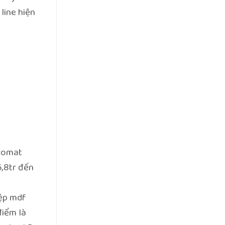
line hiện
icomat
6,8tr đến
iệp mdf
điểm là