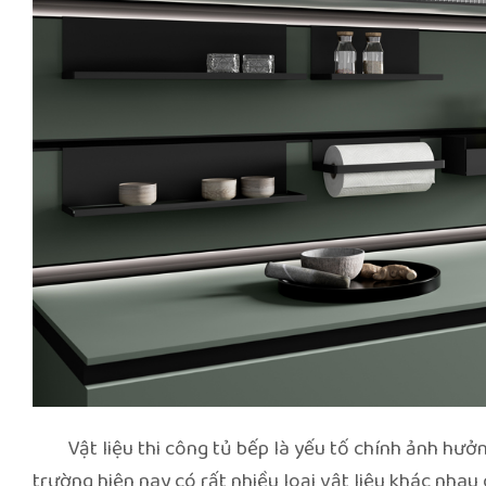
Vật liệu thi công tủ bếp là yếu tố chính ảnh hưởng
trường hiện nay có rất nhiều loại vật liệu khác nhau