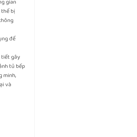
ng gian
nhà
cấu,
thất
vật
phòng
 thể bị
liệu
ngủ
cho
tối
 không
một
ưu.
căn
bếp
dụng để
chất
lượng
 tiết gây
ảnh tủ bếp
g minh,
ại và