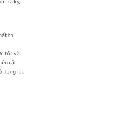
m tra kỹ,
hất thị
c tốt và
nên rất
ử dụng lâu