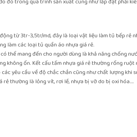
 đó trong quá trình sản xuất cũng như lắp đặt phải kiể
động từ 3tr-3,5tr/md, đây là loại vật liệu làm tủ bếp rẻ n
g làm các loại tủ quần áo nhựa giá rẻ.
 có thể mang đến cho người dùng là khả năng chống nướ
ượng không ổn. Kết cấu tấm nhựa giá rẻ thường rổng ruột 
 các yêu cầu về độ chắc chắn cũng như chất lượng khi s
rẻ thường là lỏng vít, rơi lề, nhựa bị vỡ do bị oxi hóa….