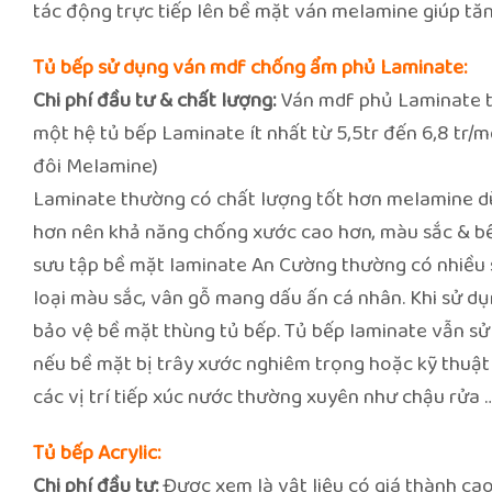
tác động trực tiếp lên bề mặt ván melamine giúp tăn
Tủ bếp sử dụng ván mdf chống ẩm phủ Laminate:
Chi phí đầu tư & chất lượng:
Ván mdf phủ Laminate t
một hệ tủ bếp Laminate ít nhất từ 5,5tr đến 6,8 tr/m
đôi Melamine)
Laminate thường có chất lượng tốt hơn melamine dù
hơn nên khả năng chống xước cao hơn, màu sắc & bề 
sưu tập bề mặt laminate An Cường thường có nhiều 
loại màu sắc, vân gỗ mang dấu ấn cá nhân. Khi sử dụ
bảo vệ bề mặt thùng tủ bếp. Tủ bếp laminate vẫn s
nếu bề mặt bị trây xước nghiêm trọng hoặc kỹ thuật
các vị trí tiếp xúc nước thường xuyên như chậu rửa …
Tủ bếp Acrylic:
Chi phí đầu tư:
Được xem là vật liệu có giá thành cao