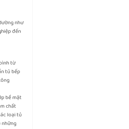
 dường như
nghiệp đến
bình từ
ần tủ bếp
công
ớp bề mặt
ảm chất
ác loại tủ
u những