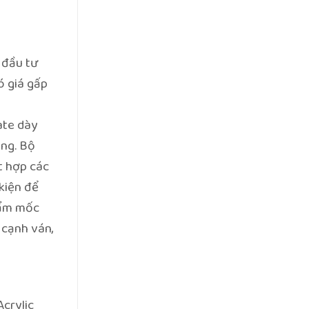
 đầu tư
ó giá gấp
ate dày
ụng. Bộ
t hợp các
kiện để
 ẩm mốc
 cạnh ván,
Acrylic