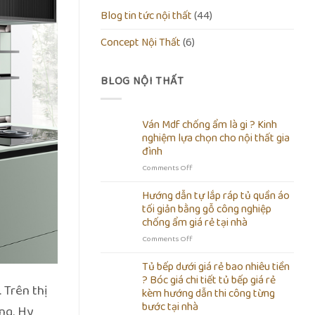
Blog tin tức nội thất
(44)
Concept Nội Thất
(6)
BLOG NỘI THẤT
Ván Mdf chống ẩm là gi ? Kinh
nghiệm lựa chọn cho nội thất gia
đình
on
Comments Off
Ván
Mdf
Hướng dẫn tự lắp ráp tủ quần áo
chống
tối giản bằng gỗ công nghiệp
ẩm
chống ẩm giá rẻ tại nhà
là
on
Comments Off
gi
Hướng
?
dẫn
Kinh
Tủ bếp dưới giá rẻ bao nhiêu tiền
tự
nghiệm
? Bóc giá chi tiết tủ bếp giá rẻ
lắp
 Trên thị
lựa
kèm hướng dẫn thi công từng
ráp
chọn
bước tại nhà
ng. Hy
tủ
cho