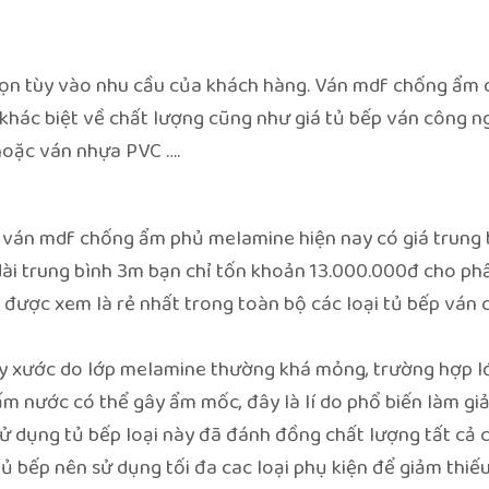
 chọn tùy vào nhu cầu của khách hàng. Ván mdf chống ẩm
ự khác biệt về chất lượng cũng như giá tủ bếp ván công 
hoặc ván nhựa PVC ….
ván mdf chống ẩm phủ melamine hiện nay có giá trung 
p dài trung bình 3m bạn chỉ tốn khoản 13.000.000đ cho ph
được xem là rẻ nhất trong toàn bộ các loại tủ bếp ván 
y xước do lớp melamine thường khá mỏng, trường hợp l
ấm nước có thể gây ẩm mốc, đây là lí do phổ biến làm gi
ử dụng tủ bếp loại này đã đánh đồng chất lượng tất cả c
ủ bếp nên sử dụng tối đa cac loại phụ kiện để giảm thiế